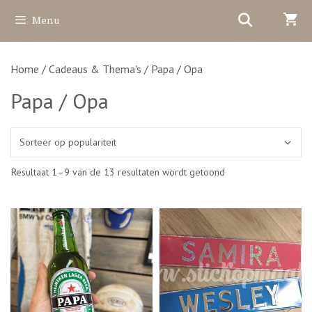
Ga
Menu
naar
de
inhoud
Home
/
Cadeaus & Thema's
/ Papa / Opa
Papa / Opa
Gesorteerd
Resultaat 1–9 van de 13 resultaten wordt getoond
op
populariteit