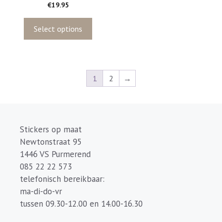
0
€
19.95
v
a
n
5
Select options
1
2
→
Stickers op maat
Newtonstraat 95
1446 VS Purmerend
085 22 22 573
telefonisch bereikbaar:
ma-di-do-vr
tussen 09.30-12.00 en 14.00-16.30