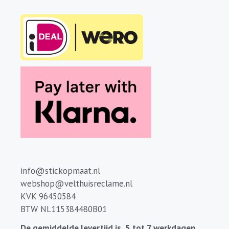
info@stickopmaat.nl
webshop@velthuisreclame.nl
KVK 96450584
BTW NL115384480B01
De gemiddelde levertijd is 5 tot 7 werkdagen.