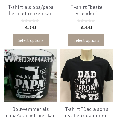
worden
worden
T-shirt als opa/papa
T -shirt “beste
op
op
het niet maken kan
vrienden”
de
de
productpagina
productpagina
0
0
€
19.95
€
19.95
v
v
a
a
n
n
5
5
Select options
Select options
Dit
product
heeft
meerdere
variaties.
Deze
optie
kan
gekozen
worden
Bouwemmer als
T-shirt “Dad a son’s
op
papa/opa het niet kan
first hero, daughter’s