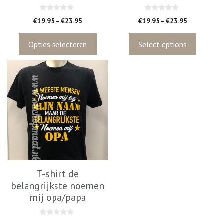
de
de
productpagina
productpagina
0
0
€
19.95
–
€
23.95
€
19.95
–
€
23.95
v
v
a
a
n
n
5
5
Opties selecteren
Select options
Dit
product
heeft
meerdere
variaties.
Deze
optie
kan
gekozen
worden
T-shirt de
op
belangrijkste noemen
de
mij opa/papa
productpagina