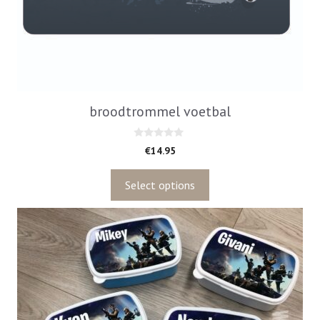
broodtrommel voetbal
0
€
14.95
v
a
n
5
Select options