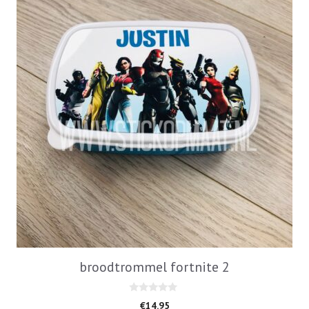
broodtrommel fortnite 2
0
€
14.95