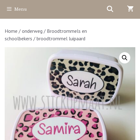
Ga
Menu
naar
de
inhoud
Home
/
onderweg
/
Broodtrommels en
schoolbekers
/ broodtrommel luipaard