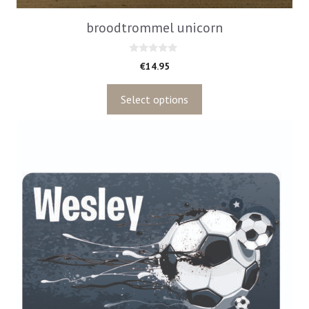
broodtrommel unicorn
0
€
14.95
v
a
n
5
Select options