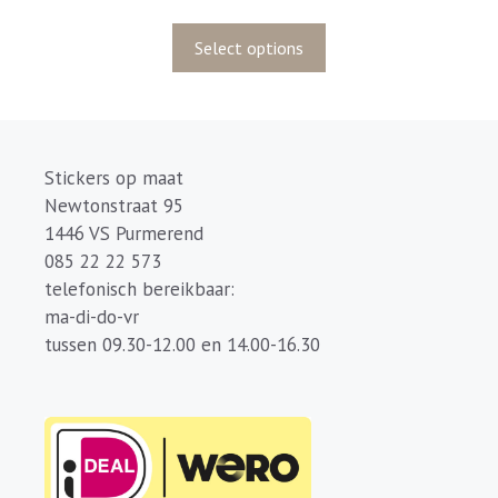
v
a
n
5
Select options
Stickers op maat
Newtonstraat 95
1446 VS Purmerend
085 22 22 573
telefonisch bereikbaar:
ma-di-do-vr
tussen 09.30-12.00 en 14.00-16.30