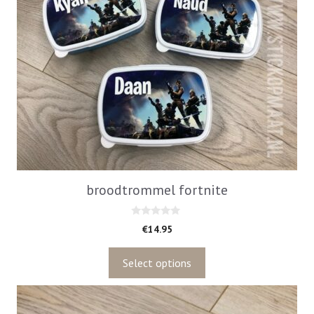
broodtrommel fortnite
0
€
14.95
v
a
n
5
Select options