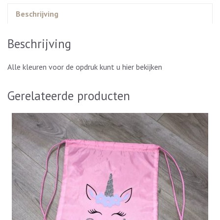
Beschrijving
Beschrijving
Alle kleuren voor de opdruk kunt u
hier
bekijken
Gerelateerde producten
Dit
product
heeft
meerdere
variaties.
Deze
optie
kan
gekozen