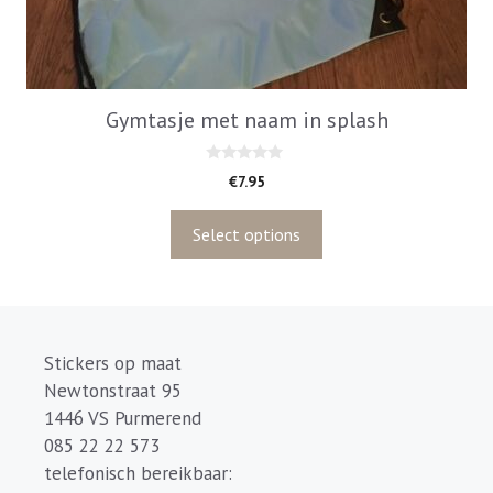
Gymtasje met naam in splash
0
€
7.95
v
a
n
5
Select options
Stickers op maat
Newtonstraat 95
1446 VS Purmerend
085 22 22 573
telefonisch bereikbaar: