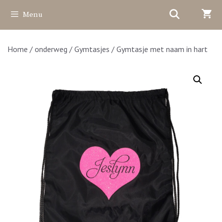
Ga
Menu
naar
de
inhoud
Home
/
onderweg
/
Gymtasjes
/ Gymtasje met naam in hart