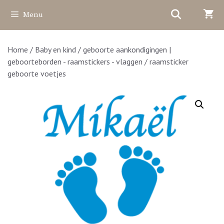
Ga
Menu
naar
de
inhoud
Home
/
Baby en kind
/
geboorte aankondigingen |
geboorteborden - raamstickers - vlaggen
/ raamsticker
geboorte voetjes