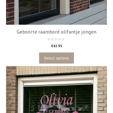
Geboorte raambord olifantje jongen
0
€
42.95
v
a
n
5
Select options