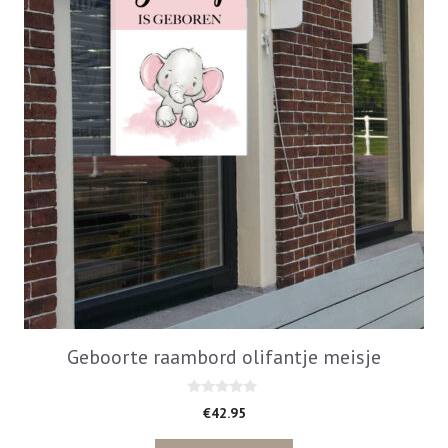
Geboorte raambord olifantje meisje
0
€
42.95
v
a
n