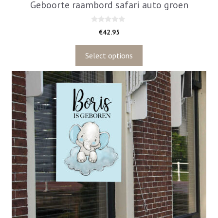
Geboorte raambord safari auto groen
0
€
42.95
v
a
n
5
Select options