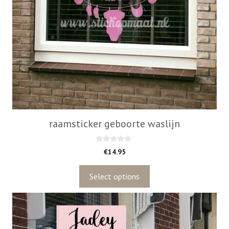
raamsticker geboorte waslijn
0
€
14.95
v
a
n
5
Select options